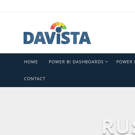
Ga
naar
de
inhoud
Ga
HOME
POWER BI DASHBOARDS
POWER 
naar
de
CONTACT
inhoud
RU