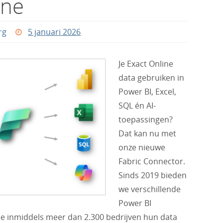
ine
rg
5 januari 2026
Je Exact Online
data gebruiken in
Power BI, Excel,
SQL én AI-
toepassingen?
Dat kan nu met
onze nieuwe
Fabric Connector.
Sinds 2019 bieden
we verschillende
Power BI
 inmiddels meer dan 2.300 bedrijven hun data