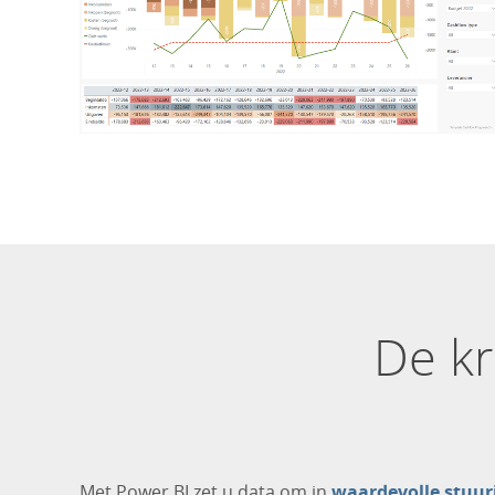
De kr
Met Power BI zet u data om in
waardevolle stuur