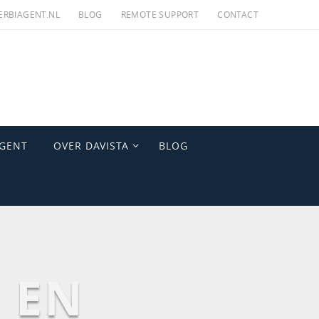
RBIAGENT.NL
BLOG
REMOTE SUPPORT
CONTACT
AGENT
OVER DAVISTA
BLOG
 EN