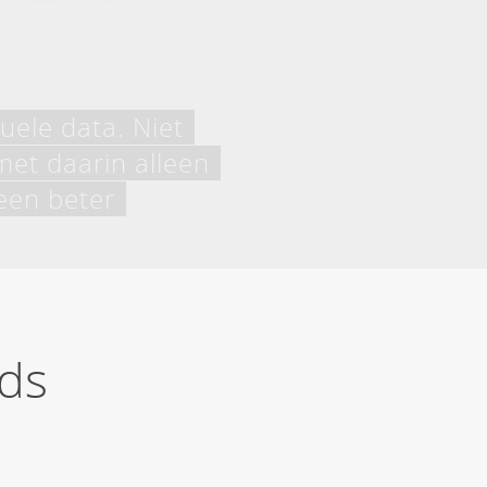
uele data. Niet
et daarin alleen
 een beter
ds