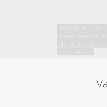
We helpen u om b
meer alleen op h
de informatie die
rendement!
V