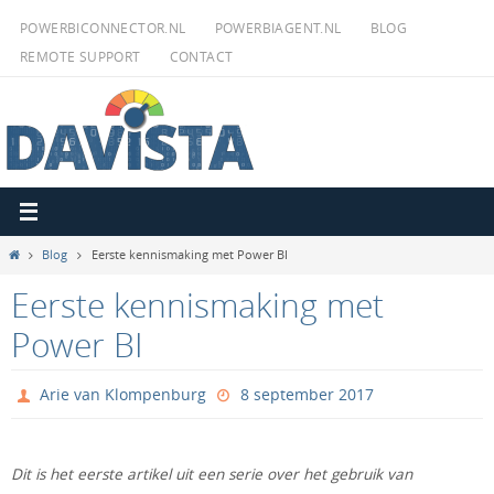
Ga
POWERBICONNECTOR.NL
POWERBIAGENT.NL
BLOG
naar
REMOTE SUPPORT
CONTACT
de
inhoud
Home
Blog
Eerste kennismaking met Power BI
Eerste kennismaking met
Power BI
Arie van Klompenburg
8 september 2017
Dit is het eerste artikel uit een serie over het gebruik van